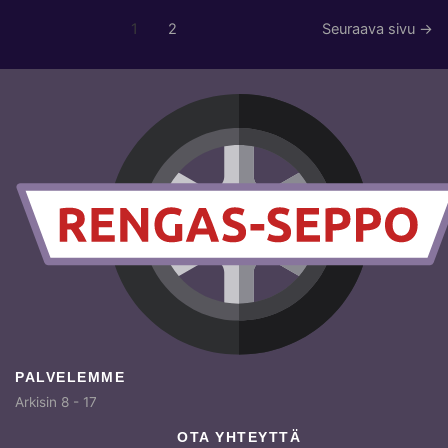
1
2
Seuraava sivu
→
PALVELEMME
Arkisin 8 - 17
OTA YHTEYTTÄ